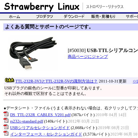
よくある質問とサポートのページです。
[#50030]
USB-TTLシリアルコンバ
商品ページにジャンプ
TTL-232R-3V3とTTL-232R-5Vの識別方法は？
2011-10-31更新
<
USBプラグの銀色のシールに型番が印刷してあります。
それ以外の概観で区別することはできません。
●データシート・ファイル (うまく表示されない場合は、右クリックしてフ
DS_TTL-232R_CABLES_V201.pdf
(367kバイト)
2010年 04月 14日
rs232c-standard.pdf
(140kバイト)
2012年 03月 21日
USBシリアルセレクションガイド
(2,668kバイト)
2019年 08月 21日
インターフェース・セレクションガイド
(3,573kバイト)
2023年 06月 1