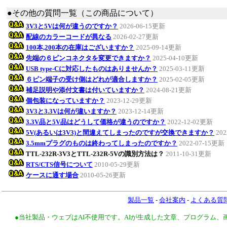
●その他の質問一覧（この商品について）
3V3と5Vは何が違うのですか？
2026-06-15更新
配線のカラーコードが異なる
2026-02-27更新
100本,200本の在庫はございますか？
2025-09-14更新
先端の６ピンコネクタを変更できますか？
2025-04-10更新
USB type-Cに対応したものはありませんか？
2025-03-11更新
６ピン端子の受け側はどれが適合しますか？
2025-02-05更新
補足説明や添付文書は付いていますか？
2024-08-21更新
個包装になっていますか？
2023-12-29更新
3V3と3.3Vは何が違いますか？
2023-12-14更新
3.3V品と5V品はどうして価格が違うのですか？
2022-12-02更新
5V(あるいは3V3)と間違えてしまったのですが交換できますか？
20
3.5mmプラグのものは終わってしまったのですか？
2022-07-15更新
TTL-232R-3V3とTTL-232R-5Vの識別方法は？
2011-10-31更新
RTS/CTS信号について
2010-05-29更新
ケースに通す場合
2010-05-26更新
製品一覧
-
会社案内
-
よくある質
●当社製品・ウェブはAI不使用です。AIが生成した文章、プログラム