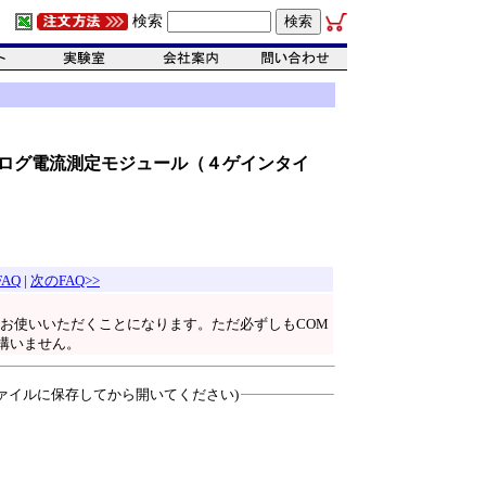
検索
度アナログ電流測定モジュール（４ゲインタイ
FAQ
|
次のFAQ>>
てお使いいただくことになります。ただ必ずしもCOM
構いません。
ァイルに保存してから開いてください)