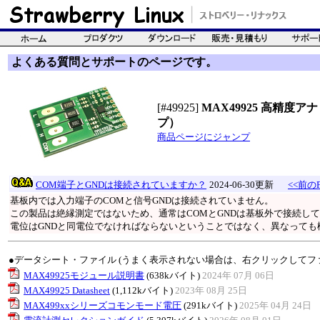
よくある質問とサポートのページです。
[#49925]
MAX49925 高精
プ）
商品ページにジャンプ
COM端子とGNDは接続されていますか？
2024-06-30更新
<<前の
基板内では入力端子のCOMと信号GNDは接続されていません。
この製品は絶縁測定ではないため、通常はCOMとGNDは基板外で接続し
電位はGNDと同電位でなければならないということではなく、異なっても
●データシート・ファイル (うまく表示されない場合は、右クリックしてフ
MAX49925モジュール説明書
(638kバイト)
2024年 07月 06日
MAX49925 Datasheet
(1,112kバイト)
2023年 08月 25日
MAX499xxシリーズコモンモード電圧
(291kバイト)
2025年 04月 24日