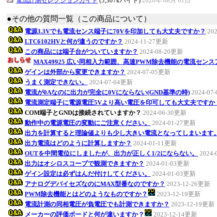
電流計測セレクションガイド
(5,307kバイト)
2026年 08月 01日
●その他の質問一覧（この商品について）
電源3.3Vでも電流センス端子に70Vを印加しても大丈夫ですか？
20
LTC6102HVと何が違うのですか？
2024-11-27更新
この商品には端子台がついていますか？
2024-08-20更新
MAX49925 広い同相入力範囲、高速PWM除去機能の電流セン
ゲインは外部から変更できますか？
2024-07-05更新
うまく測定できない。
2024-07-04更新
電流が0Aなのに出力が完全に0Vにならない(GND基準の時)
2024-07
電流測定端子に電源電圧5Vより高い電圧を印可しても大丈夫ですか
COM端子とGNDは接続されていますか？
2024-06-30更新
動作中の電源電圧の変動にご注意ください。
2024-01-27更新
出力を計算すると理論値よりも少し大きい電流となってしまいます
出力電流はどのように計算しますか？
2024-01-11更新
OUTを中間電位にしましたが、出力が正しく1/2にならない。
2024
出力はオシロスコープで観測できますか？
2024-01-03更新
ゲイン設定は必ずはんだ付けしてください。
2024-01-03更新
アナログデバイセズなのにMAX型番なのですか？
2023-12-26更新
PWM除去機能とはどのようなものですか？
2023-12-19更新
電流計測の同相電圧が負電圧でも計測できますか？
2023-12-19更新
メーカーの評価ボードと何が違いますか？
2023-12-14更新