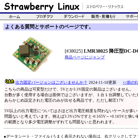
よくある質問とサポートのページです。
[#38025]
LMR38025 降圧型DC
商品ページにジャンプ
出力固定バージョンはございませんか？
2024-11-18更新
<<前のF
こちらの商品は可変型だけで、5Vとか3.3V固定の製品はございません。
台数が多く使用する場合は面倒ではございますが、１台１台調整していた
あらかじめ設定された電圧のみが出せる商品です。ただし耐圧17V
5V以上の出力電圧についてはさほど出力電圧精度を問わないケースが多
問題ないと考えています。例えば3.3V±5%ですと-0.165V～+0.165Vと狭い範
の範囲となり多少電圧調整がずれても問題ないと思われます。
●データシート・ファイル (うまく表示されない場合は、右クリックしてフ