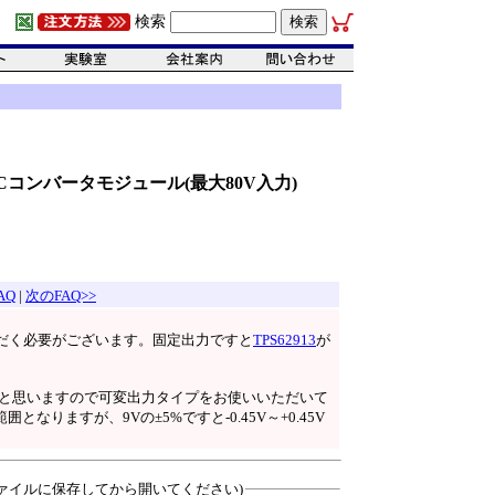
検索
-DCコンバータモジュール(最大80V入力)
AQ
|
次のFAQ>>
だく必要がございます。固定出力ですと
TPS62913
が
いと思いますので可変出力タイプをお使いいただいて
囲となりますが、9Vの±5%ですと-0.45V～+0.45V
ァイルに保存してから開いてください)