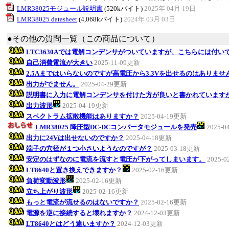
LMR38025モジュール説明書
(520kバイト)
2025年 04月 19日
LMR38025 datasheet
(4,068kバイト)
2024年 03月 03日
●その他の質問一覧（この商品について）
LTC3630Aでは電解コンデンサがついていますが、こちらには付い
自己消費電流が大きい
2025-11-09更新
2.5Aまではいらないのですが高電圧から3.3Vを出せるのはありませ
出力がでません。
2025-04-29更新
説明書に入力に電解コンデンサを付けた方が良いと書かれています
出力波形
2025-04-19更新
スペクトラム拡散機能はありますか？
2025-04-19更新
LMR38025 降圧型DC-DCコンバータモジュールを発売
2025-
出力に24Vは出せないのですか？
2025-04-18更新
端子の穴径が１つ小さいようなのですが？
2025-03-18更新
安定のはずなのに電流を流すと電圧が下がってしまいます。
2025-
LT8640と置き換えできますか？
2025-02-16更新
負荷変動波形
2025-02-16更新
立ち上がり波形
2025-02-16更新
もっと電流が流せるのはないですか？
2025-02-16更新
電源を逆に接続すると壊れますか？
2024-12-03更新
LT8640とはどう違いますか？
2024-12-03更新