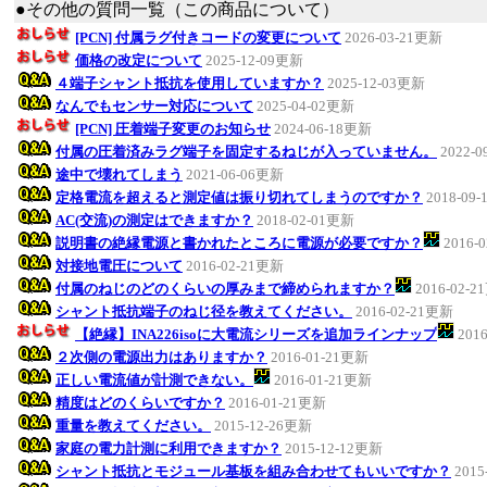
●その他の質問一覧（この商品について）
[PCN] 付属ラグ付きコードの変更について
2026-03-21更新
価格の改定について
2025-12-09更新
４端子シャント抵抗を使用していますか？
2025-12-03更新
なんでもセンサー対応について
2025-04-02更新
[PCN] 圧着端子変更のお知らせ
2024-06-18更新
付属の圧着済みラグ端子を固定するねじが入っていません。
2022-
途中で壊れてしまう
2021-06-06更新
定格電流を超えると測定値は振り切れてしまうのですか？
2018-09
AC(交流)の測定はできますか？
2018-02-01更新
説明書の絶縁電源と書かれたところに電源が必要ですか？
2016-
対接地電圧について
2016-02-21更新
付属のねじのどのくらいの厚みまで締められますか？
2016-02-
シャント抵抗端子のねじ径を教えてください。
2016-02-21更新
【絶縁】INA226isoに大電流シリーズを追加ラインナップ
201
２次側の電源出力はありますか？
2016-01-21更新
正しい電流値が計測できない。
2016-01-21更新
精度はどのくらいですか？
2016-01-21更新
重量を教えてください。
2015-12-26更新
家庭の電力計測に利用できますか？
2015-12-12更新
シャント抵抗とモジュール基板を組み合わせてもいいですか？
2015