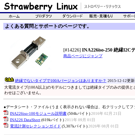
よくある質問とサポートのページです。
[#14226]
INA226iso-250 絶
商品ページにジャンプ
絶縁でないタイプで100Aバージョンはありますか？
2015-12-12更新
大電流タイプ(100A以上)のモデルにつきましては絶縁タイプのみの提供
わせはございません。
●データシート・ファイル (うまく表示されない場合は、右クリックしてフ
INA226iso-100モジュール説明書
(504kバイト)
2016年 02月 21日
INA226 DataSheet
(619kバイト)
2011年 09月 01日
電流計測セレクションガイド
(5,307kバイト)
2026年 08月 01日