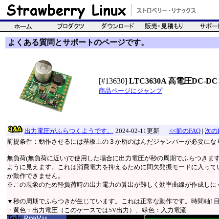
よくある質問とサポートのページです。
[#13630]
LTC3630A 高電圧DC-D
商品ページにジャンプ
出力電圧がふらつくようです。
2024-02-11更新
<<前のFAQ
|
次のF
前提条件：動作させるには基板上の３か所のはんだジャンパーが必要にな
無負荷(無負荷に近い)で使用した場合に出力電圧が秒の周期でふらつきま
ように見えます。これは消費電力を抑えるために間欠発振モードに入ってい
か動作できません。
※この現象のため軽負荷時の出力電力の算出が難しく効率曲線が作成しに
▼秒の周期でふらつきが生じています。これは正常な動作です。時間軸1目
・黄色：出力電圧（このケースでは5V出力）、緑色：入力電流