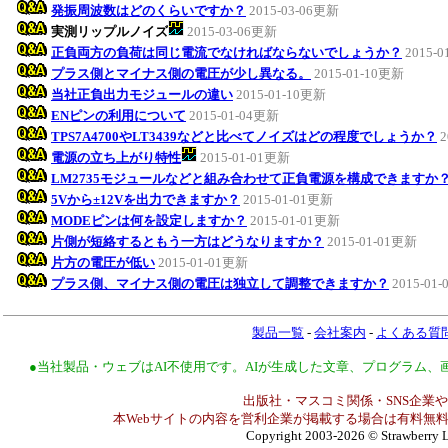
発振周波数はどのくらいですか？
2015-03-06更新
実測リップルノイズ
2015-03-06更新
正負両方の負荷は同じ電流でなければならないでしょうか？
2015-
プラス側とマイナス側の電圧が少し異なる。
2015-01-10更新
当社正負出力モジュールの違い
2015-01-10更新
ENピンの利用について
2015-01-04更新
TPS7A4700やLT3439などと比べてノイズはどの程度でしょうか？
2
電源の立ち上がり特性
2015-01-01更新
LM2735モジュールなどと組み合わせて正負電源を構成できますか
5Vから±12Vを出力できますか？
2015-01-01更新
MODEピンは何を設定しますか？
2015-01-01更新
片側が短絡するともう一方はどうなりますか？
2015-01-01更新
片方の電圧が低い
2015-01-01更新
プラス側、マイナス側の電圧は独立して調整できますか？
2015-01
製品一覧
-
会社案内
-
よくある質
●当社製品・ウェブはAI不使用です。AIが生成した文章、プログラム
出版社・マスコミ関係・SNS企業や
本Webサイトの内容を営利企業が掲載する場合は有料無料
Copyright 2003-2026
© Strawberry L