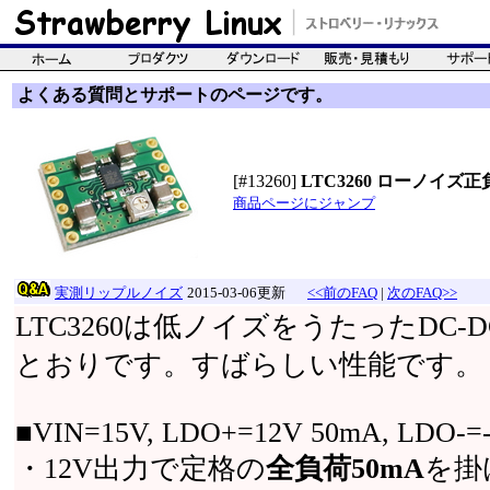
よくある質問とサポートのページです。
[#13260]
LTC3260 ローノイ
商品ページにジャンプ
実測リップルノイズ
2015-03-06更新
<<前のFAQ
|
次のFAQ>>
LTC3260は低ノイズをうたったD
とおりです。すばらしい性能です。
■VIN=15V, LDO+=12V 50mA, LDO-=
・12V出力で定格の
全負荷50mA
を掛