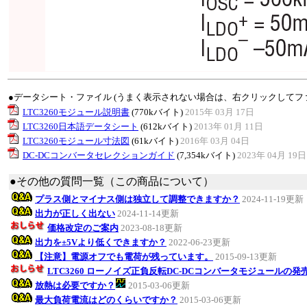
●データシート・ファイル (うまく表示されない場合は、右クリックしてフ
LTC3260モジュール説明書
(770kバイト)
2015年 03月 17日
LTC3260日本語データシート
(612kバイト)
2013年 01月 11日
LTC3260モジュール寸法図
(61kバイト)
2016年 03月 04日
DC-DCコンバータセレクションガイド
(7,354kバイト)
2023年 04月 19日
●その他の質問一覧（この商品について）
プラス側とマイナス側は独立して調整できますか？
2024-11-19更新
出力が正しく出ない
2024-11-14更新
価格改定のご案内
2023-08-18更新
出力を±5Vより低くできますか？
2022-06-23更新
【注意】電源オフでも電荷が残っています。
2015-09-13更新
LTC3260 ローノイズ正負反転DC-DCコンバータモジュールの発
放熱は必要ですか？
2015-03-06更新
最大負荷電流はどのくらいですか？
2015-03-06更新