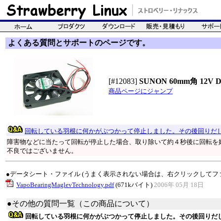
よくある質問とサポートのページです。
[#12083]
SUNON 60mm角 12V
商品ページにジャンプ
回転している羽根に何かがぶつかって停止しました。その後回りだ
障害物などに当たって回転が停止した場合、取り除いて約４秒後に回転を
不良ではございません。
●データシート・ファイル (うまく表示されない場合は、右クリックしてフ
VapoBearingMaglevTechnology.pdf
(671kバイト)
2006年 05月 18日
●その他の質問一覧（この商品について）
回転している羽根に何かがぶつかって停止しました。その後回りだ