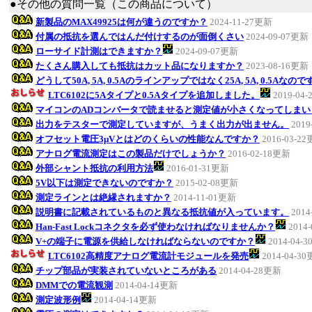
●その他の質問一覧（この商品について）
新製品のMAX49925は何が違うのですか？
2024-11-27更新
付属の抵抗を選んではんだ付けするのが面倒くさい
2024-09-07更新
ローサイド計測はできますか？
2024-09-07更新
たくさん購入しても抵抗はカット品になりますか？
2023-08-16更新
どうして50A, 5A, 0.5Aのラインアップではなく25A, 5A, 0.5Aなの
LTC6102に5Aタイプと0.5Aタイプを追加しました。
2019-04
マイコンのADコンバータで読ませると測定値が小さくなってしまい
出力をテスターで測定していますが、うまく出力が出ません。
2019
オフセット電圧3μVとはどのくらいの性能なんですか？
2016-03-2
アナログ電流測定はこの製品だけでしょうか？
2016-02-18更新
外部シャント抵抗の利用方法
2016-01-31更新
5V以下は測定できないのですか？
2015-02-08更新
測定ラインとは絶縁されますか？
2014-11-01更新
説明書に記載されているものと異なる抵抗値が入っています。
2014
Han-Fast Lockコネクタを必ず使わなければなりませんか？
2014
V+の端子に電源を供給しなければならないのですか？
2014-04-
LTC6102高精度アナログ電流計モジュールを発売
2014-04-3
チップ部品が実装されていないところがある
2014-04-28更新
DMMでの電流観測
2014-04-14更新
測定波形例
2014-04-14更新