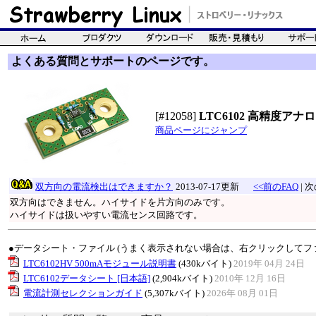
よくある質問とサポートのページです。
[#12058]
LTC6102 高精度アナ
商品ページにジャンプ
双方向の電流検出はできますか？
2013-07-17更新
<<前のFAQ
| 次
双方向はできません。ハイサイドを片方向のみです。
ハイサイドは扱いやすい電流センス回路です。
●データシート・ファイル (うまく表示されない場合は、右クリックしてフ
LTC6102HV 500mAモジュール説明書
(430kバイト)
2019年 04月 24日
LTC6102データシート [日本語]
(2,904kバイト)
2010年 12月 16日
電流計測セレクションガイド
(5,307kバイト)
2026年 08月 01日