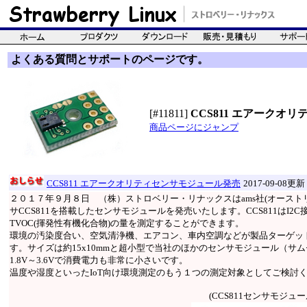
よくある質問とサポートのページです。
[#11811]
CCS811 エアークオ
商品ページにジャンプ
CCS811 エアークオリティセンサモジュール発売
2017-09-08更新
２０１７年９月８日 （株）ストロベリー・リナックスはams社(オースト
サCCS811を搭載したセンサモジュールを発売いたします。CCS811はI2
TVOC(揮発性有機化合物)の量を測定することができます。
環境の汚染度合い、空気清浄機、エアコン、車内空調などが製品ターゲット
す。サイズは約15x10mmと超小型で当社のほかのセンサモジュール（サ
1.8V～3.6Vで消費電力も非常に小さいです。
温度や湿度といったIoT向け環境測定のもう１つの測定対象としてご検討
(CCS811センサモジュー