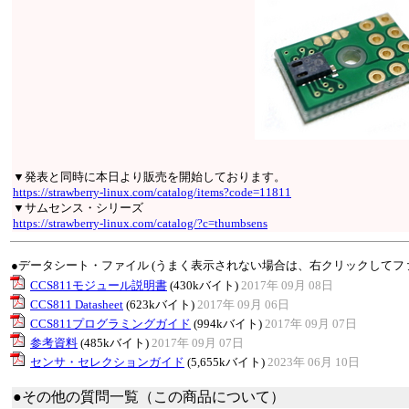
▼発表と同時に本日より販売を開始しております。
https://strawberry-linux.com/catalog/items?code=11811
▼サムセンス・シリーズ
https://strawberry-linux.com/catalog/?c=thumbsens
●データシート・ファイル (うまく表示されない場合は、右クリックしてフ
CCS811モジュール説明書
(430kバイト)
2017年 09月 08日
CCS811 Datasheet
(623kバイト)
2017年 09月 06日
CCS811プログラミングガイド
(994kバイト)
2017年 09月 07日
参考資料
(485kバイト)
2017年 09月 07日
センサ・セレクションガイド
(5,655kバイト)
2023年 06月 10日
●その他の質問一覧（この商品について）