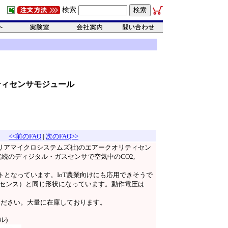
検索
リティセンサモジュール
<<前のFAQ
|
次のFAQ>>
リアマイクロシステムズ社)のエアークオリティセン
C接続のディジタル・ガスセンサで空気中のCO2,
となっています。IoT農業向けにも応用できそうで
ムセンス）と同じ形状になっています。動作電圧は
ください。大量に在庫しております。
ル)