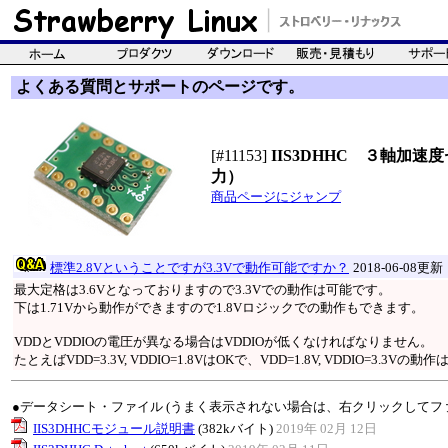
よくある質問とサポートのページです。
[#11153]
IIS3DHHC ３軸加速
力）
商品ページにジャンプ
標準2.8Vということですが3.3Vで動作可能ですか？
2018-06-08更新
最大定格は3.6Vとなっておりますので3.3Vでの動作は可能です。
下は1.71Vから動作ができますので1.8Vロジックでの動作もできます。
VDDとVDDIOの電圧が異なる場合はVDDIOが低くなければなりません。
たとえばVDD=3.3V, VDDIO=1.8VはOKで、VDD=1.8V, VDDIO=3.3V
●データシート・ファイル (うまく表示されない場合は、右クリックしてフ
IIS3DHHCモジュール説明書
(382kバイト)
2019年 02月 12日