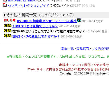
IIS3DHHC Datasheet
(650kバイト)
2019年 02月 11日
センサ・セレクションガイド
(5,655kバイト)
2023年 06月 10日
●その他の質問一覧（この商品について）
IIS3DHHC 加速度センサモジュールの発売
2019-02-12更新
ADXL355とは互換でしょうか？
2019-01-14更新
標準2.8Vということですが3.3Vで動作可能ですか？
2018-06-08更新
測定レンジの変更はできますか？
2018-06-08更新
製品一覧
-
会社案内
-
よくある質
●当社製品・ウェブはAI不使用です。AIが生成した文章、プログラム
出版社・マスコミ関係・SNS企業や
本Webサイトの内容を営利企業が掲載する場合は有料無料
Copyright 2003-2026
© Strawberry L