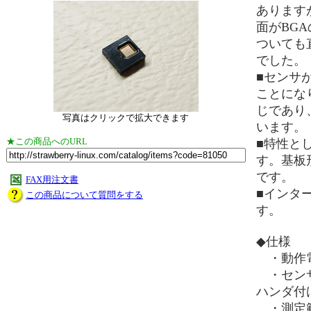
あります
面がBG
ついても
でした。
■センサが
ことになりま
じであり、
写真はクリックで拡大できます
います。
★この商品へのURL
■特性とし
す。基板形
です。
FAX用注文書
■インター
この商品について質問をする
す。
◆仕様
・動作
・センサ：
ハンダ付
・測定範囲