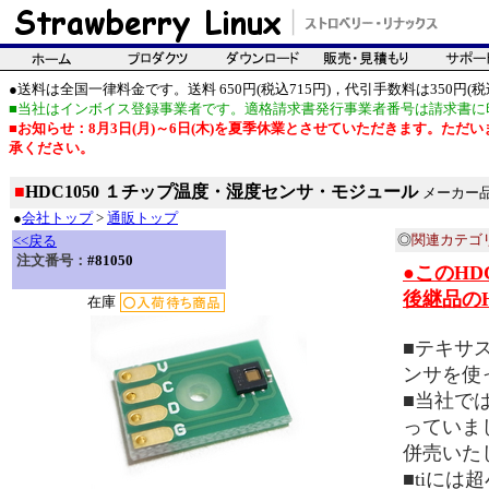
●送料は全国一律料金です。送料 650円(税込715円)，代引手数料は350円(税込
■当社はインボイス登録事業者です。適格請求書発行事業者番号は請求書に
■お知らせ：8月3日(月)～6日(木)を夏季休業とさせていただきます。た
承ください。
■
HDC1050 １チップ温度・湿度センサ・モジュール
メーカー品
●
会社トップ
>
通販トップ
◎
関連カテゴ
<<戻る
注文番号：
#81050
●このH
後継品のHD
在庫
■テキサス
ンサを使
■当社では
っていま
併売いた
■tiには