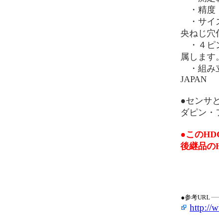
・精度：温
・サイズ：1
央ねじ穴
・４ピン
属します
・組み立
JAPAN
●センサ
ダピン・
●このH
後継品のHD
●参考URL
http://