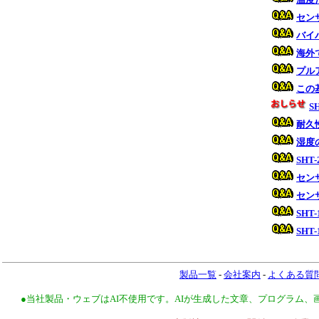
セン
バイ
海外
プル
この
S
耐久
湿度
SHT-
セン
セン
SHT
SHT
製品一覧
-
会社案内
-
よくある質
●当社製品・ウェブはAI不使用です。AIが生成した文章、プログラム