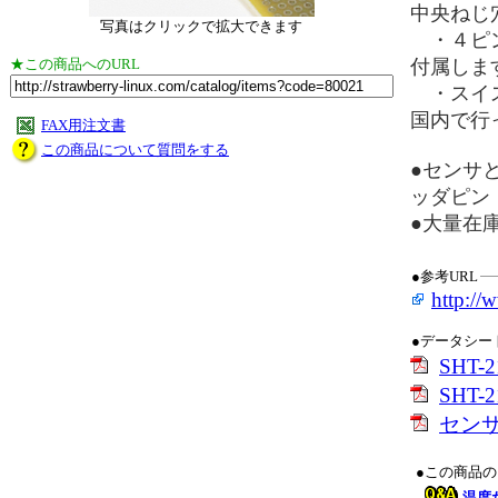
中央ねじ
写真はクリックで拡大できます
・４ピン
★この商品へのURL
付属しま
・スイス
国内で行っ
FAX用注文書
この商品について質問をする
●センサ
ッダピン
●大量在
●参考URL
http://
●データシー
SHT
SHT-21
セン
●この商品
温度