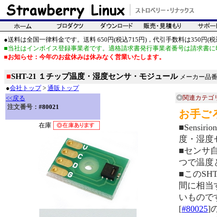
●送料は全国一律料金です。送料 650円(税込715円)，代引手数料は350円(税込
■当社はインボイス登録事業者です。適格請求書発行事業者番号は請求書に
■お知らせ：今年のお盆休みは休みなく営業いたします。
■
SHT-21 １チップ温度・湿度センサ・モジュール
メーカー品番：
●
会社トップ
>
通販トップ
◎
関連カテゴ
<<戻る
注文番号：
#80021
お手ご
在庫
■Sensi
度・湿度
■センサ
つで温度
■このSH
間に相当
いものです
[
#80025
]