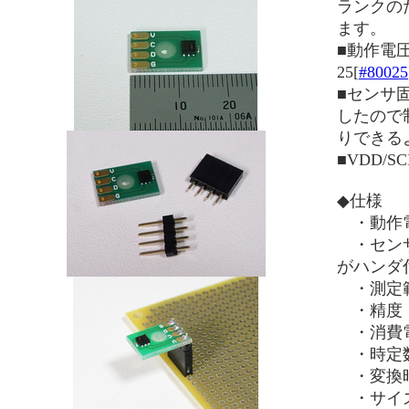
ランクの
ます。
■動作電
25[
#80025
■センサ
したので
りできる
■VDD/
◆仕様
・動作
・センサ：
がハンダ
・測定範囲
・精度：温
・消費電
・時定数：
・変換時間
・サイズ：1