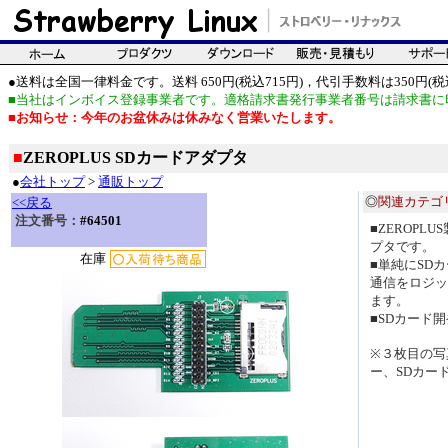
●送料は全国一律料金です。送料 650円(税込715円)，代引手数料は350円(税込
■当社はインボイス登録事業者です。適格請求書発行事業者番号は請求書に
■お知らせ：今年のお盆休みは休みなく営業いたします。
■
ZEROPLUS SDカードアダプタ
●
会社トップ
>
通販トップ
◎
関連カテゴ
<<戻る
注文番号：
#64501
■ZEROPL
プタです。
在庫
■単純にSD
通信をロジッ
ます。
■SDカード
※３枚目の写
ー、SDカー