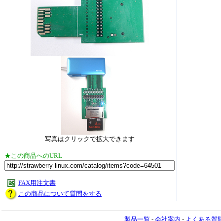
写真はクリックで拡大できます
★この商品へのURL
FAX用注文書
この商品について質問をする
製品一覧
-
会社案内
-
よくある質