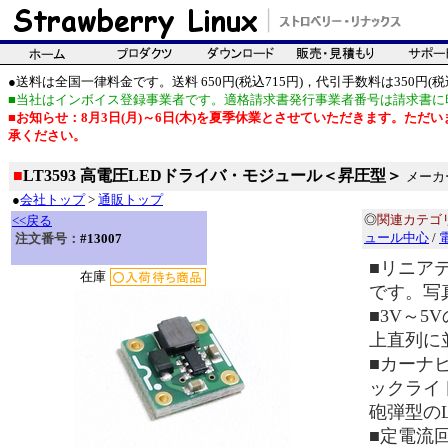
●送料は全国一律料金です。送料 650円(税込715円)，代引手数料は350円(税込
■当社はインボイス登録事業者です。適格請求書発行事業者番号は請求書に
■お知らせ：8月3日(月)～6日(木)を夏季休業とさせていただきます。た
承ください。
■
LT3593 高電圧LEDドライバ・モジュール＜昇圧型＞
メーカー
●
会社トップ
>
通販トップ
◎
関連カテゴ
<<戻る
ュール中心
/
注文番号：
#13007
■リニア
在庫
です。写
■3V～5
上直列に
■カーナ
ックライ
砲弾型の
■定電流