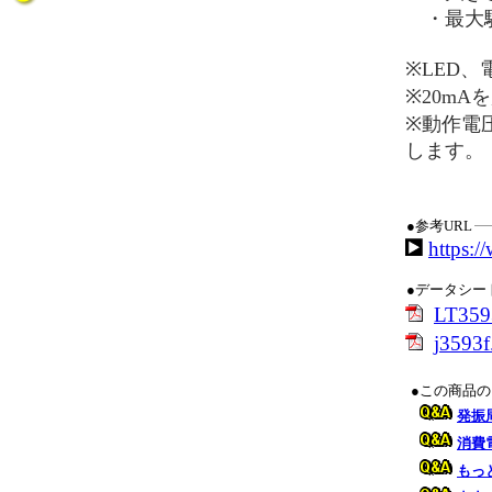
・最大駆
※LED
※20m
※動作電圧
します。
●参考URL
https:/
●データシー
LT3
j3593f
●この商品
発振
消費
もっ