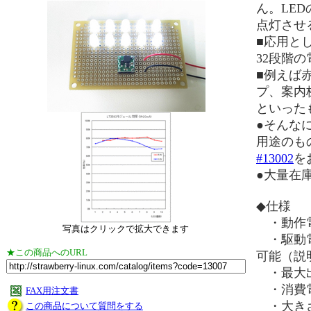
ん。LE
点灯させ
■応用と
32段階
■例えば
プ、案内
といった
●そんな
用途のも
#13002
を
●大量在
◆仕様
・動作
写真はクリックで拡大できます
・駆動電
★この商品へのURL
可能（説
・最大出
・消費電流
FAX用注文書
・大きさ
この商品について質問をする