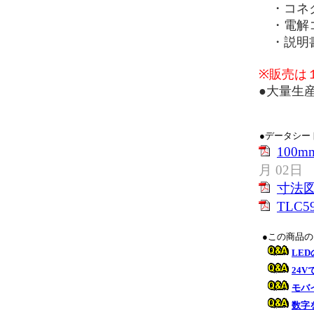
・コネク
・電解コ
・説明書
※販売は
●大量生
●データシー
100
月 02日
寸法
TLC59
●この商品
LE
24
モバ
数字