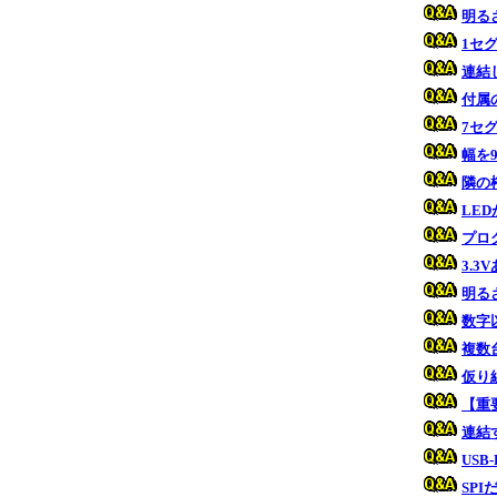
明る
1セ
連結
付属
7セ
幅を
隣の
LE
プロ
3.
明る
数字
複数
仮り
【重
連結
US
SP