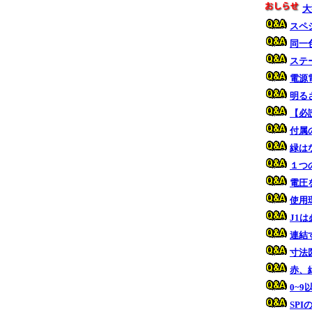
大
スペ
同一
ステ
電源
明る
【必
付属
緑は
１つ
電圧
使用
J1
連結
寸法
赤、
0~
SP