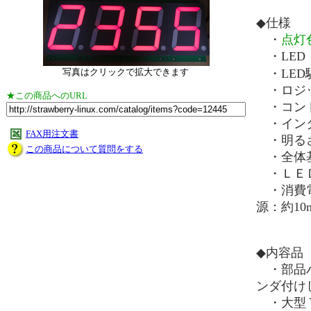
◆仕様
・
点灯
・LED：
写真はクリックで拡大できます
・LED駆
・ロジッ
★この商品へのURL
・コントロ
・インタ
FAX用注文書
・明るさ
この商品について質問をする
・全体基板サ
・ＬＥＤサイ
・消費電流
源：約10
◆内容品
・部品ハ
ンダ付け
・大型７