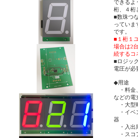
できるよ
桁、４桁
■数珠つ
っていま
です。
■１桁１
場合は2
続するコ
■ロジック
電圧が必
◆用途
・料金、
などの電
・大型
・イベン
器
・入出庫
・スコ