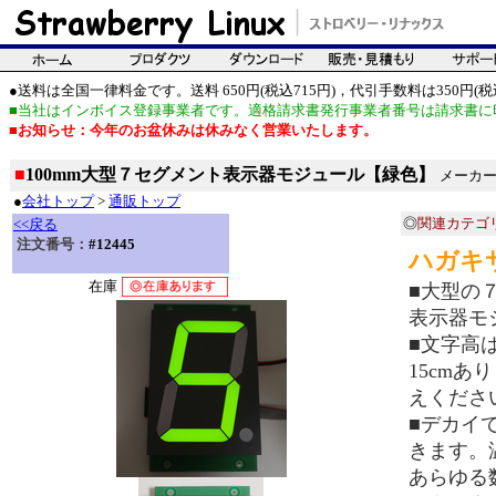
●送料は全国一律料金です。送料 650円(税込715円)，代引手数料は350円(税込
■当社はインボイス登録事業者です。適格請求書発行事業者番号は請求書に
■お知らせ：今年のお盆休みは休みなく営業いたします。
■
100mm大型７セグメント表示器モジュール【緑色】
メーカー
●
会社トップ
>
通販トップ
◎
関連カテゴ
<<戻る
注文番号：
#12445
ハガキ
在庫
■大型の
表示器モ
■文字高は
15cm
えくださ
■デカイ
きます。
あらゆる