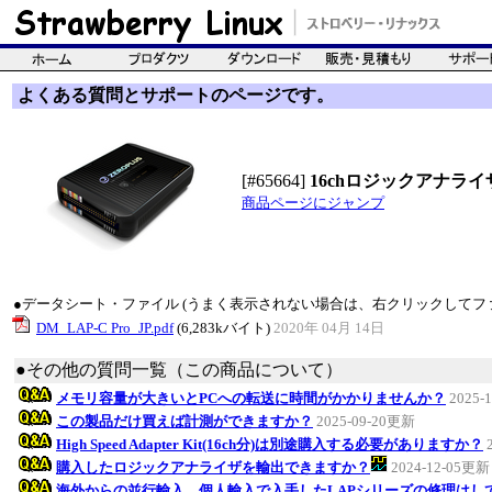
よくある質問とサポートのページです。
[#65664]
16chロジックアナライザ(1
商品ページにジャンプ
●データシート・ファイル (うまく表示されない場合は、右クリックしてフ
DM_LAP-C Pro_JP.pdf
(6,283kバイト)
2020年 04月 14日
●その他の質問一覧（この商品について）
メモリ容量が大きいとPCへの転送に時間がかかりませんか？
2025-
この製品だけ買えば計測ができますか？
2025-09-20更新
High Speed Adapter Kit(16ch分)は別途購入する必要がありますか？
購入したロジックアナライザを輸出できますか？
2024-12-05更新
海外からの並行輸入、個人輸入で入手したLAPシリーズの修理はし