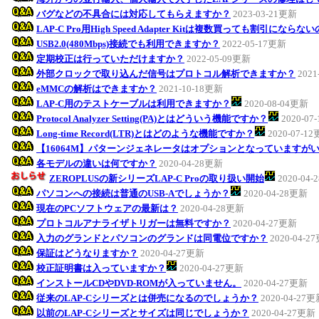
バグなどの不具合には対応してもらえますか？
2023-03-21更新
LAP-C Pro用High Speed Adapter Kitは複数買っても割引になら
USB2.0(480Mbps)接続でも利用できますか？
2022-05-17更新
定期校正は行っていただけますか？
2022-05-09更新
外部クロックで取り込んだ信号はプロトコル解析できますか？
2021
eMMCの解析はできますか？
2021-10-18更新
LAP-C用のテストケーブルは利用できますか？
2020-08-04更新
Protocol Analyzer Setting(PA)とはどういう機能ですか？
2020-07
Long-time Record(LTR)とはどのような機能ですか？
2020-07-1
【16064M】パターンジェネレータはオプションとなっていますが
各モデルの違いは何ですか？
2020-04-28更新
ZEROPLUSの新シリーズLAP-C Proの取り扱い開始
2020-04
パソコンへの接続は普通のUSB-Aでしょうか？
2020-04-28更新
現在のPCソフトウェアの最新は？
2020-04-28更新
プロトコルアナライザトリガーは無料ですか？
2020-04-27更新
入力のグランドとパソコンのグランドは同電位ですか？
2020-04-2
保証はどうなりますか？
2020-04-27更新
校正証明書は入っていますか？
2020-04-27更新
インストールCDやDVD-ROMが入っていません。
2020-04-27更新
従来のLAP-Cシリーズとは併売になるのでしょうか？
2020-04-27
以前のLAP-Cシリーズとサイズは同じでしょうか？
2020-04-27更新