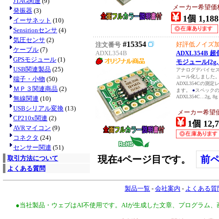
JTAG関連
(9)
メーカー希望価
発振器
(3)
1個 1,188
イーサネット
(10)
Sensirionセンサ
(4)
気圧センサ
(2)
#15354
好評低ノイズ加速
注文番号
ケーブル
(7)
ADXL354B
ADXL354B
GPSモジュール
(1)
モジュール[2g
USB関連製品
(25)
アナログデバイセ
ュール化しました
端子・小物
(50)
ADXL354Cの測定
ＭＰ３関連商品
(2)
ます。
●
スペック
ADXL354C…2g, 8g
無線関連
(10)
USBシリアル変換
(13)
メーカー希望
CP210x関連
(2)
1個 12,7
AVRマイコン
(9)
コネクタ
(24)
センサー関連
(51)
現在4ページ目です。
前
取引方法について
よくある質問
製品一覧
-
会社案内
-
よくある質
●当社製品・ウェブはAI不使用です。AIが生成した文章、プログラム