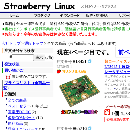
●送料は全国一律料金です。送料 650円(税込715円)，代引手数料は350円(税込
■当社はインボイス登録事業者です。適格請求書発行事業者番号は請求書に
■お知らせ：今年のお盆休みは休みなく営業いたします。
会社トップ
>
通販トップ
> 全ての商品 (該当商品が 610 点あります)
注文番号から検索
現在4ページ目です。
前ペ
#
(5桁)
#13451
超ローノイズ
注文番号
発送状況
LT3045-1
LT3045-1
買い物かご
レータモジュ
買い物かごは空です。
リニアテクノロジー
ノイズが少ないレギュ
プライスリスト（全商品一
モジュールです。市
覧）
です。
●
入力範囲は1
500mAの出力範
分類別
あるいは可変抵抗に
全ての商品
ベストセラー
(10年以上)
メーカー希望
高電圧DC-DC
(2)
1個 1,73
仮想COMポート
(14)
便利商品
(3)
#65716
注文番号
昇降圧コンバータ
(18)