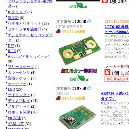
1枚 39
プロフェッショナル向け商
円
品
(7)
ICクリップ
(6)
温度計
(8)
#12058
LTC6102の5
注文番号
計測器と計測キット
(23)
LTC6102HV-0.5
LTC6102
２チャンネル温度計
(4)
ュール(500m
ナショナル・セミコンダク
リニアテクノロジ
ター
(2)
プ LTC6102H
ュールです。
●
2
DSP
(1)
がこちらはシャント
RFID
(7)
ンです。
●
最小レン
Arduino(アルドゥイーノ)
500mA)までお使
(8)
メーカー希望
フリースケール
(1)
カラーセンサ
(4)
1個 1,1
変換ソケット
(1)
オーディオ
(1)
#19750
注文番号
LED
(25)
AK9750
AK9750 人
ザイリンクス
(1)
タイプ）
ディスプレイ
(14)
旭化成エレクトロニ
ノルディック
(2)
（人感センサ）です
せんが、このセンサ
ロボット関係
(16)
をずらして配置して
PIC関連
(2)
さによってどちらの
ARMコア
(32)
ができます。
●
アナロ