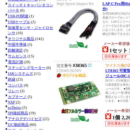
High Speed Adapter Kit
LAP-C Pro用High
スイッチトキャパシタコン
分)
バータ
(6)
台湾ZEROPLUS社の
USB-PD関連
(1)
高速プローブセット
USBケーブル
(2)
なり、LAP-Cシリ
シリーズはどれも信
加速度センサ・ジャイロセ
になっています。こ
ンサ
(10)
確な計測ができません.
オリジナル製品
(142)
メーカー希望価格：
中国半導体
(3)
1セット 3
距離測定
(5)
サムセンス
(15)
電流計測
(20)
#38365
マイナス側の
注文番号
ステッピングモーター
(6)
LT8365-N250V
LT8365 可
IARシステムズ
(11)
ジュール(DC-1
絶縁
(23)
DC5V～12V程度の
コンパス
(4)
の直流高圧を発生
ュールです。
●
実
リレー
(3)
発,ニキシー管,理
カプチーノ
(5)
製品となっていま
います。
●
※注意：
NXP
(2)
pcDuino
(3)
メーカー希望
SPI接続商品
(19)
1個 2,2
アナログデバイセズ
(22)
I2C接続商品
(60)