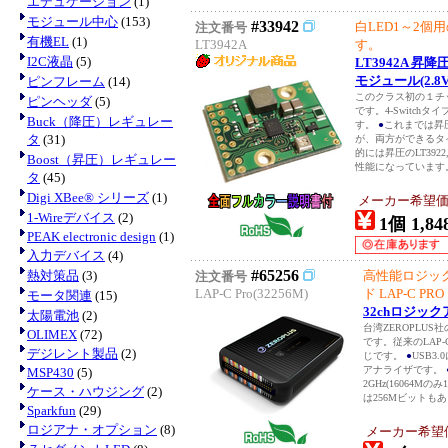
エデュケーション
(1)
モジュール中心
(153)
#33942
白LED1～2個
注文番号
有機EL
(1)
LT3942A
す。
I2C液晶
(5)
LT3942A 
モジュール(2.8V
ピンフレーム
(14)
このクラス初の１チ
ピンヘッダ
(5)
です。4-Switch
Buck（降圧）レギュレー
す。
●
これまでは昇
タ
(31)
が、両方ができるタ
的には昇圧のLT392
Boost（昇圧）レギュレー
性能になっています。
タ
(45)
Digi XBee® シリーズ
(1)
メーカー希望価
1-Wireデバイス
(2)
1個 1,84
PEAK electronic design
(1)
入力デバイス
(4)
#65256
熱対策品
(3)
高性能ロジッ
注文番号
LAP-C Pro(32256M)
ド LAP-C PRO
モータ関連
(15)
32chロジックア
太陽電池
(2)
台湾ZEROPLU
OLIMEX
(72)
です。従来のLAP
デジレント製品
(2)
じです。
●
USB3
アナライザです。
MSP430
(5)
2GHz(16064M
ケース・ハウジング
(2)
は256Mビットもあ
Sparkfun
(29)
ロジアナ・オプション
(8)
メーカー希望価格