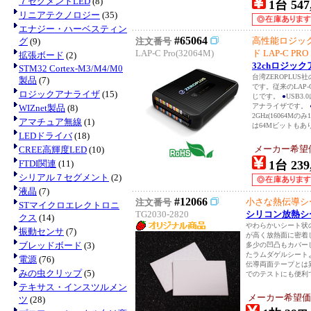
７セグメントLED
(8)
1台 547
リニアテクノロジー
(35)
エナジー・ハーベスティン
#65064
高性能ロジッ
グ
(9)
注文番号
LAP-C Pro(32064M)
ド LAP-C PRO
拡張ボード
(2)
32chロジックア
STM32 Cortex-M3/M4/M0
台湾ZEROPLU
製品
(7)
です。従来のLAP
ロジックアナライザ
(15)
じです。
●
USB3
アナライザです。
WIZnet製品
(8)
2GHz(16064M
アマチュア無線
(1)
は64Mビットもあり
LEDドライバ
(18)
メーカー希望価格
CREE高輝度LED
(10)
FTDI関連
(11)
1台 239
シリアル７セグメント
(2)
液晶
(7)
#12066
小さな熱伝導シ
注文番号
STマイクロエレクトロニ
TG2030-2820
シリコン放熱シート
クス
(14)
やわらかいシート状
振動センサ
(7)
が高く放熱面に密着し
ブレッドボード
(3)
多少の凹凸もカバー
たラムダゲルシート
電源
(76)
伝導両面テープとは
みの虫クリップ
(5)
でのテストにも便利
テキサス・インスツルメン
メーカー希望価
ツ
(28)